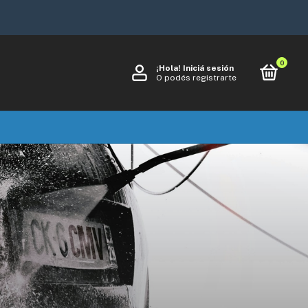
0
¡Hola!
Iniciá sesión
O podés registrarte