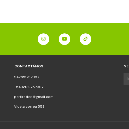
CONTACTÁNOS
NE
542612757307
+5492612757307
perfirstled@gmail.com
Videla correa 553