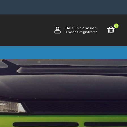
0
¡Hola!
Iniciá sesión
O podés registrarte