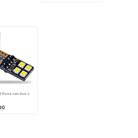
d Rosa can bus x
00