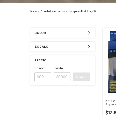
Inicio
>
Cree led y led varios
>
Lámparas Posición y Stop
COLOR
ZOCALO
PRECIO
Desde
Hasta
APLICAR
Kit X 
Super 
Ambar 
$12.