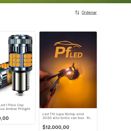
Ordenar
ed 1 Polo Csp
us Ambar Prilight
Led T10 lupa 16chip smd
0,00
3030 alto brillo can bus . Kit
x2 unidades Pfled
$12.000,00