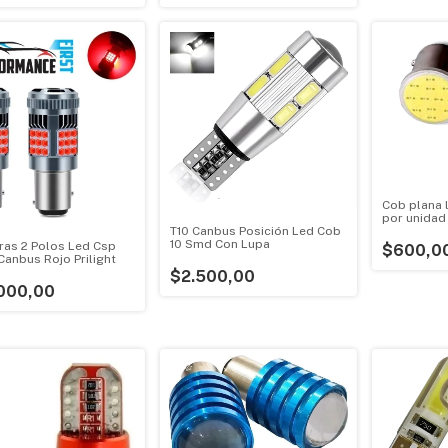
Cob plana l
por unidad
T10 Canbus Posición Led Cob
10 Smd Con Lupa
as 2 Polos Led Csp
$600,0
Canbus Rojo Prilight
$2.500,00
000,00