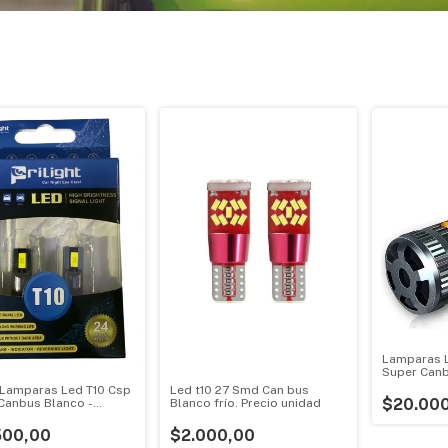
Lamparas L
Super Canb
2 Lamparas Led T10 Csp
Led t10 27 Smd Can bus
$20.00
Canbus Blanco -
Blanco frío. Precio unidad
Prilight
500,00
$2.000,00