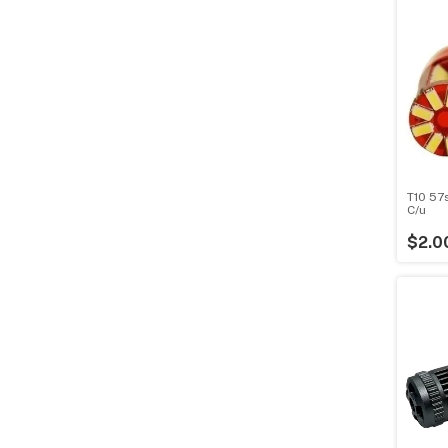
T10 57
C/u
$2.0