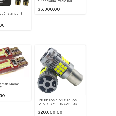
o Antiniebla Precio por
unidad
$6.000,00
 . Blister por 2
00
on Man Ambar
X 1u
00
LED DE POSICION 2 POLOS
PATA DESPAREJA CANBUS
BLANCO BLISTER X 2
PRILIGHT
$20.000,00