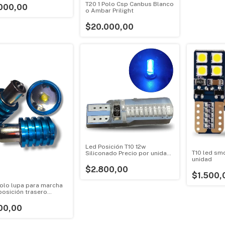
T20 1 Polo Csp Canbus Blanco
000,00
o Ambar Prilight
$20.000,00
Led Posición T10 12w
T10 led sm
Siliconado Precio por unidad
unidad
Colores
$2.800,00
$1.500,
polo lupa para marcha
 posición trasero
bla trasero C/u
00,00