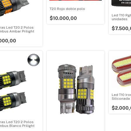
T20 Rojo doble polo
Led T10 Rgb
$10.000,00
unidades
as Led T20 2 Polos
$7.500,
nbus Ambar Prilight
000,00
Led T10 Ir
Siliconada 
$2.000,
as Led T20 2 Polos
nbus Blanco Prilight