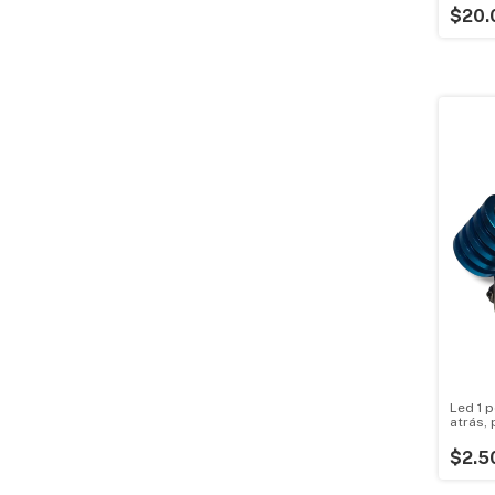
$20.
Led 1 
atrás,
antinie
$2.5