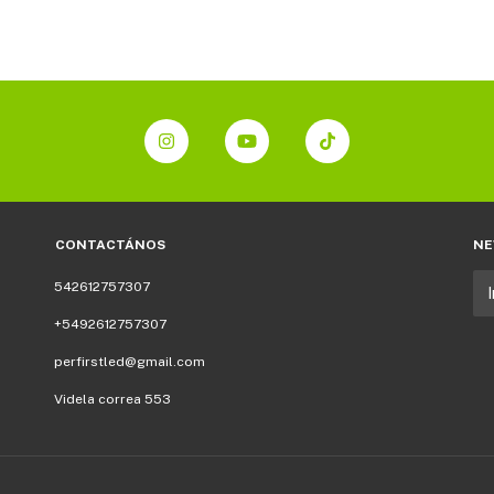
CONTACTÁNOS
NE
542612757307
+5492612757307
perfirstled@gmail.com
Videla correa 553