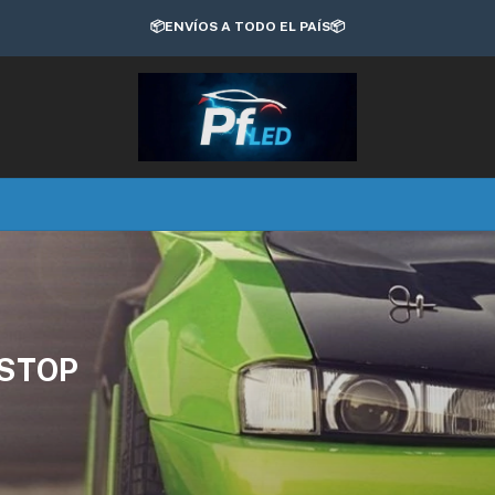
📦ENVÍOS A TODO EL PAÍS📦
 STOP