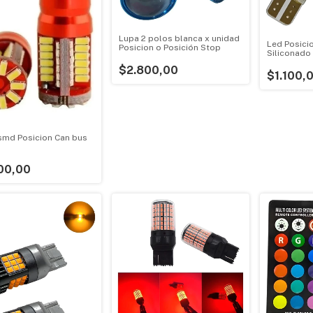
Lupa 2 polos blanca x unidad
Led Posici
Posicion o Posición Stop
Siliconado 
$2.800,00
$1.100,
smd Posicion Can bus
00,00